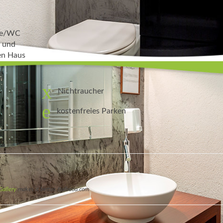
che/WC
r und
en Haus
Nichtraucher
kostenfreies Parken
Gallery
makes it better. Balbooa.com