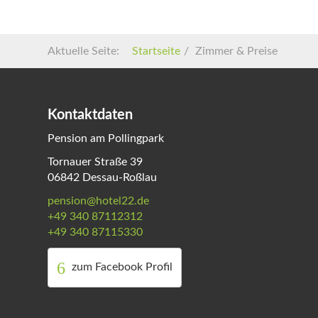
Aktuelle Seite:
Startseite
Zimmer & Preise
Kontaktdaten
Pension am Pollingpark
Tornauer Straße 39
06842 Dessau-Roßlau
pension@hotel22.de
+49 340 87112312
+49 340 87115330
zum Facebook Profil