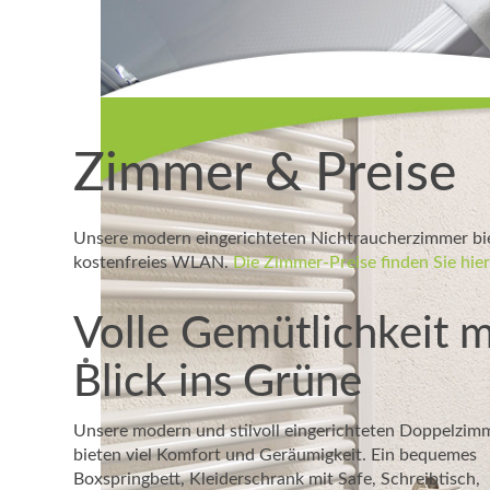
Zimmer & Preise
Unsere modern eingerichteten Nichtraucherzimmer bie
kostenfreies WLAN.
Die Zimmer-Preise finden Sie hier
Volle Gemütlichkeit m
Blick ins Grüne
Unsere modern und stilvoll eingerichteten Doppelzim
bieten viel Komfort und Geräumigkeit. Ein bequemes
Boxspringbett, Kleiderschrank mit Safe, Schreibtisch,