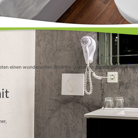
ten einen wundervollen Blick ins Grüne. Im gesamten Haus erha
.
it
mer,