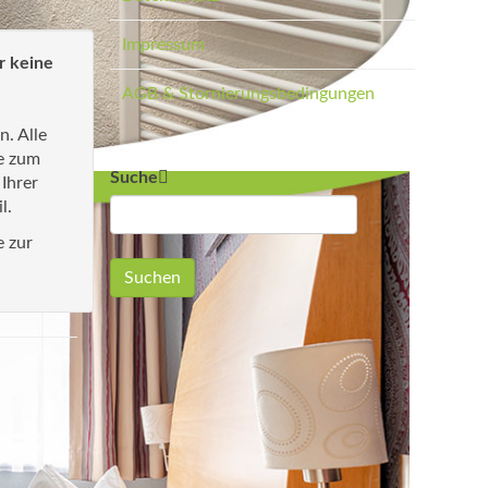
Impressum
r keine
AGB & Stornierungsbedingungen
n. Alle
e zum
Suche
 Ihrer
l.
e zur
Suchen