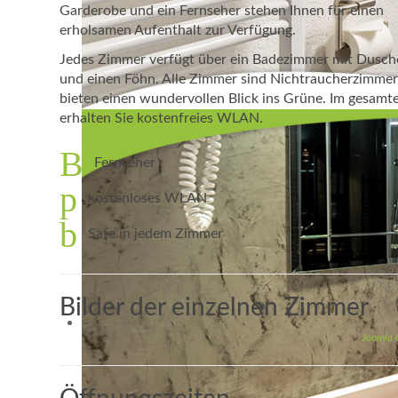
Garderobe und ein Fernseher stehen Ihnen für einen
erholsamen Aufenthalt zur Verfügung.
Jedes Zimmer verfügt über ein Badezimmer mit Dus
und einen Föhn. Alle Zimmer sind Nichtraucherzimme
bieten einen wundervollen Blick ins Grüne. Im gesamt
erhalten Sie kostenfreies WLAN.
Fernseher
kostenloses WLAN
Safe in jedem Zimmer
Bilder der einzelnen Zimmer
Joomla 