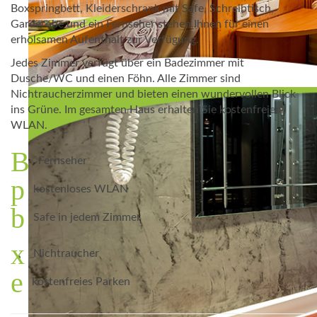
Boxspringbett, Kleiderschrank mit Safe, Schreibtisch,
Garderobe und ein Fernseher stehen Ihnen für einen
erholsamen Aufenthalt zur Verfügung.
Jedes Zimmer verfügt über ein Badezimmer mit
Dusche/WC und einen Föhn. Alle Zimmer sind
Nichtraucherzimmer und bieten einen wundervollen Blick
ins Grüne. Im gesamten Haus erhalten Sie kostenfreies
WLAN.
Fernseher
kostenloses WLAN
Safe in jedem Zimmer
Nichtraucher
kostenfreies Parken