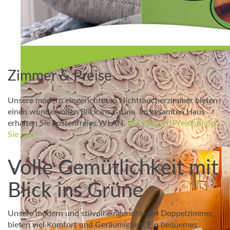
Zimmer & Preise
Unsere modern eingerichteten Nichtraucherzimmer bieten
einen wundervollen Blick ins Grüne. Im gesamten Haus
erhalten Sie kostenfreies WLAN.
Die Zimmer-Preise finden
Sie hier.
Volle Gemütlichkeit mit
Blick ins Grüne
Unsere modern und stilvoll eingerichteten Doppelzimmer,
bieten viel Komfort und Geräumigkeit. Ein bequemes