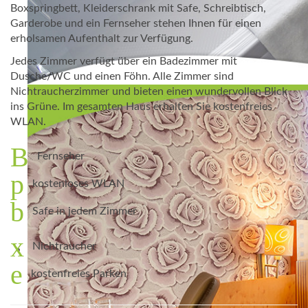
Boxspringbett, Kleiderschrank mit Safe, Schreibtisch,
Garderobe und ein Fernseher stehen Ihnen für einen
erholsamen Aufenthalt zur Verfügung.
Jedes Zimmer verfügt über ein Badezimmer mit
Dusche/WC und einen Föhn. Alle Zimmer sind
Nichtraucherzimmer und bieten einen wundervollen Blick
ins Grüne. Im gesamten Haus erhalten Sie kostenfreies
WLAN.
Fernseher
kostenloses WLAN
Safe in jedem Zimmer
Nichtraucher
kostenfreies Parken