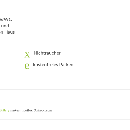
che/WC
r und
en Haus
Nichtraucher
kostenfreies Parken
Gallery
makes it better. Balbooa.com