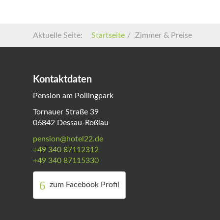
Aktuelle Seite:
Startseite
Zimmer & Preise
Kontaktdaten
Pension am Pollingpark
Tornauer Straße 39
06842 Dessau-Roßlau
pension@hotel22.de
+49 340 87112312
+49 340 87115330
zum Facebook Profil