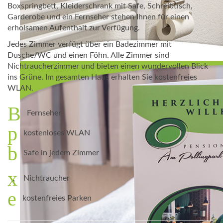
Boxspringbett, Kleiderschrank mit Safe, Schreibtisch,
Garderobe und ein Fernseher stehen Ihnen für einen
erholsamen Aufenthalt zur Verfügung.
Jedes Zimmer verfügt über ein Badezimmer mit
Dusche/WC und einen Föhn. Alle Zimmer sind
Nichtraucherzimmer und bieten einen wundervollen Blick
ins Grüne. Im gesamten Haus erhalten Sie kostenfreies
WLAN.
Fernseher
kostenloses WLAN
Safe in jedem Zimmer
Nichtraucher
kostenfreies Parken