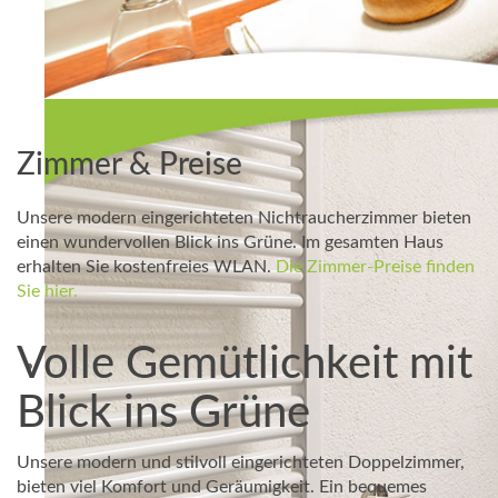
Zimmer & Preise
Unsere modern eingerichteten Nichtraucherzimmer bieten
einen wundervollen Blick ins Grüne. Im gesamten Haus
erhalten Sie kostenfreies WLAN.
Die Zimmer-Preise finden
Sie hier.
Volle Gemütlichkeit mit
Blick ins Grüne
Unsere modern und stilvoll eingerichteten Doppelzimmer,
bieten viel Komfort und Geräumigkeit. Ein bequemes